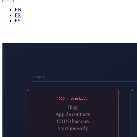
EN
FR
ES