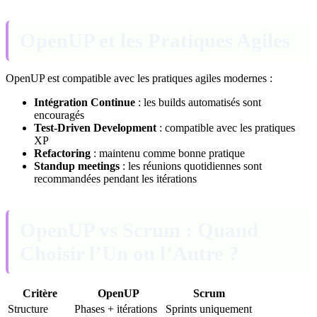
OpenUP et les Pratiques Agiles
OpenUP est compatible avec les pratiques agiles modernes :
Intégration Continue
: les builds automatisés sont
encouragés
Test-Driven Development
: compatible avec les pratiques
XP
Refactoring
: maintenu comme bonne pratique
Standup meetings
: les réunions quotidiennes sont
recommandées pendant les itérations
OpenUP vs Scrum : Quand
Choisir l’Un ou l’Autre ?
Critère
OpenUP
Scrum
Structure
Phases + itérations
Sprints uniquement