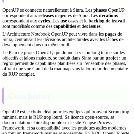
OpenUP se connecte naturellement à Sinra. Les
phases
OpenUP
correspondent aux
releases
majeures de Sinra. Les
itérations
correspondent aux
cycles
. Les
use cases
et le
backlog de travail
sont modélisés comme des
capabilities
et des
issues
.
L’Architecture Notebook OpenUP peut vivre dans les
pages
de
Sinra, centralisant les décisions architecturales avec les tâches de
développement dans un même outil.
Le Plan de projet OpenUP, qui donne la vision long terme sur les
objectifs et jalons majeurs, se traduit dans Sinra par un
projet
: un
regroupement de capabilities planifiées sur l’ensemble des phases,
offrant une vue Gantt de la roadmap sans la lourdeur documentaire
du RUP complet.
Conclusion
OpenUP est le choix idéal pour les équipes qui trouvent Scrum trop
minimal mais le RUP trop lourd. Sa licence open-source, sa
documentation claire disponible sur le site Eclipse Process
Framework, et sa compatibilité avec les pratiques agiles modernes
en font un framework mature et accessible. En 2026, OpenUP reste