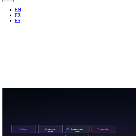
EN
FR
ES