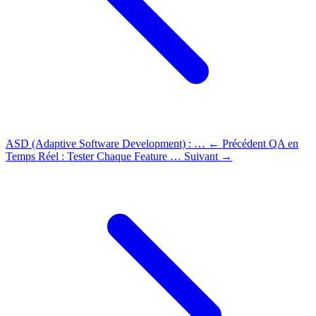
ASD (Adaptive Software Development) : …
← Précédent
QA en
Temps Réel : Tester Chaque Feature …
Suivant →