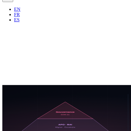
EN
FR
ES