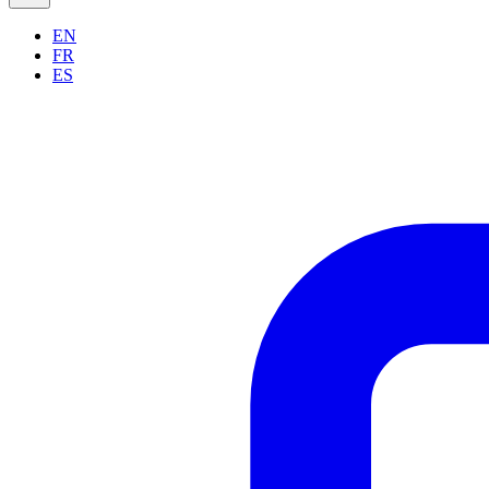
EN
FR
ES