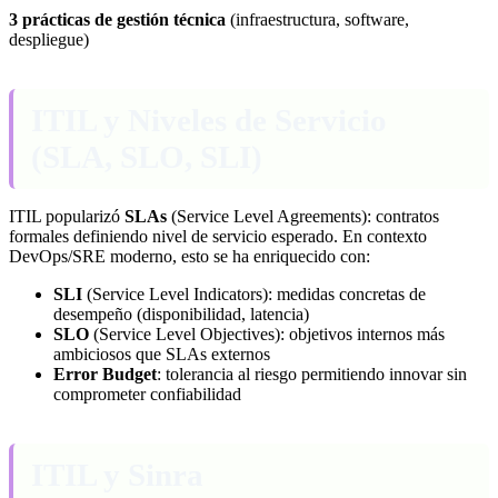
3 prácticas de gestión técnica
(infraestructura, software,
despliegue)
ITIL y Niveles de Servicio
(SLA, SLO, SLI)
ITIL popularizó
SLAs
(Service Level Agreements): contratos
formales definiendo nivel de servicio esperado. En contexto
DevOps/SRE moderno, esto se ha enriquecido con:
SLI
(Service Level Indicators): medidas concretas de
desempeño (disponibilidad, latencia)
SLO
(Service Level Objectives): objetivos internos más
ambiciosos que SLAs externos
Error Budget
: tolerancia al riesgo permitiendo innovar sin
comprometer confiabilidad
ITIL y Sinra