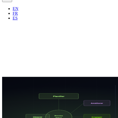
EN
FR
ES