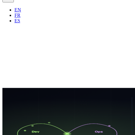
EN
FR
ES