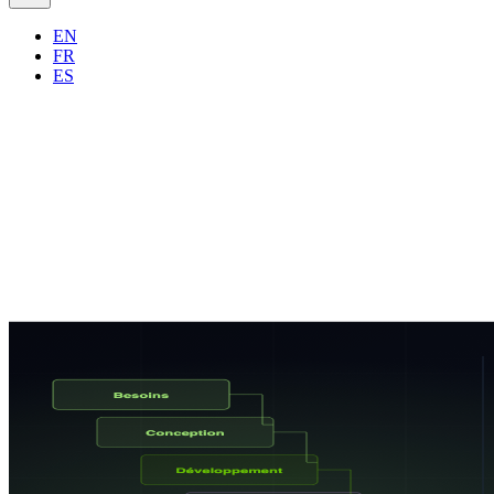
EN
FR
ES