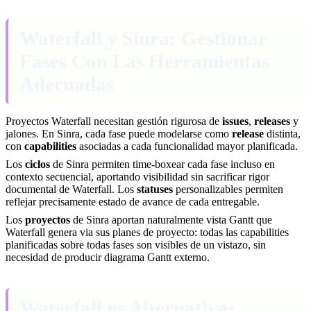
Waterfall y Sinra: Gestionar
Fases Con Las Herramientas
Adecuadas
Proyectos Waterfall necesitan gestión rigurosa de
issues
,
releases
y
jalones. En Sinra, cada fase puede modelarse como
release
distinta,
con
capabilities
asociadas a cada funcionalidad mayor planificada.
Los
ciclos
de Sinra permiten time-boxear cada fase incluso en
contexto secuencial, aportando visibilidad sin sacrificar rigor
documental de Waterfall. Los
statuses
personalizables permiten
reflejar precisamente estado de avance de cada entregable.
Los
proyectos
de Sinra aportan naturalmente vista Gantt que
Waterfall genera via sus planes de proyecto: todas las capabilities
planificadas sobre todas fases son visibles de un vistazo, sin
necesidad de producir diagrama Gantt externo.
Waterfall vs Alternativas