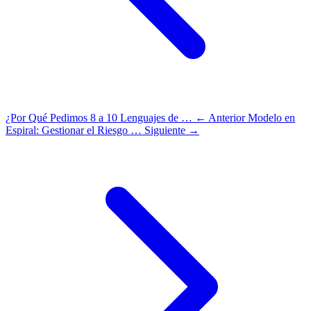
¿Por Qué Pedimos 8 a 10 Lenguajes de …
← Anterior
Modelo en
Espiral: Gestionar el Riesgo …
Siguiente →