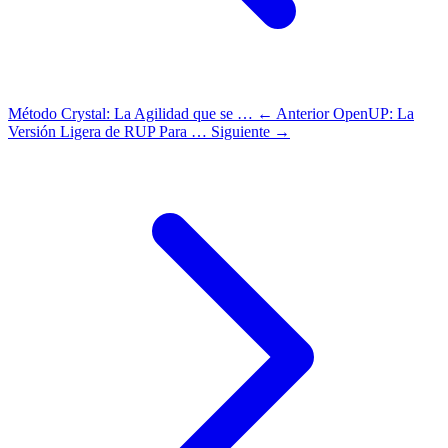
Método Crystal: La Agilidad que se …
← Anterior
OpenUP: La
Versión Ligera de RUP Para …
Siguiente →