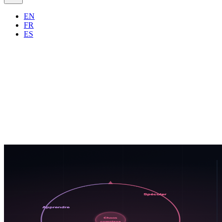
EN
FR
ES