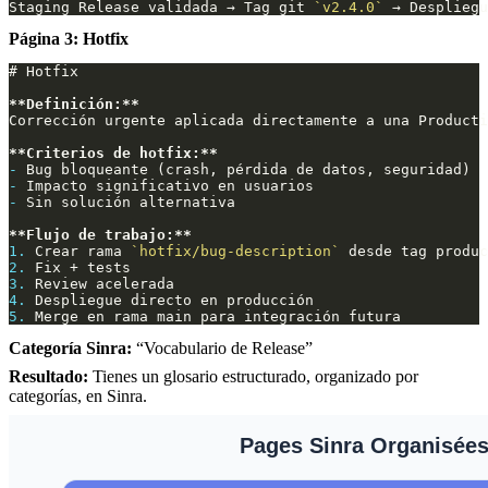
Staging Release validada → Tag git 
`v2.4.0`
Página 3: Hotfix
**Definición:**
**Criterios de hotfix:**
-
-
-
**Flujo de trabajo:**
1.
 Crear rama 
`hotfix/bug-description`
2.
3.
4.
5.
Categoría Sinra:
“Vocabulario de Release”
Resultado:
Tienes un glosario estructurado, organizado por
categorías, en Sinra.