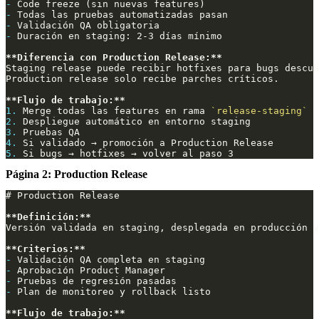
-
-
-
-
**Diferencia con Production Release:**
**Flujo de trabajo:**
1.
 Merge todas las features en rama 
`release-staging`
2.
3.
4.
5.
Página 2: Production Release
**Definición:**
**Criterios:**
-
-
-
-
**Flujo de trabajo:**