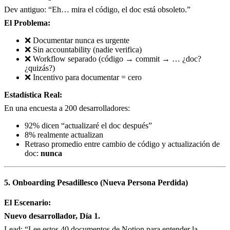
Dev antiguo: “Eh… mira el código, el doc está obsoleto.”
El Problema:
❌ Documentar nunca es urgente
❌ Sin accountability (nadie verifica)
❌ Workflow separado (código → commit → … ¿doc?
¿quizás?)
❌ Incentivo para documentar = cero
Estadística Real:
En una encuesta a 200 desarrolladores:
92% dicen “actualizaré el doc después”
8% realmente actualizan
Retraso promedio entre cambio de código y actualización de
doc:
nunca
5. Onboarding Pesadillesco (Nueva Persona Perdida)
El Escenario:
Nuevo desarrollador, Día 1.
Lead: “Lee estos 40 documentos de Notion para entender la