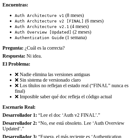
Encuentras:
(8 meses)
Auth Architecture v1
(6 meses)
Auth Architecture v2 [FINAL]
(4 meses)
Auth Architecture v2.1
(2 meses)
Auth Overview [Updated]
(1 semana)
Authentication Guide
Pregunta:
¿Cuál es la correcta?
Respuesta:
Ni idea.
El Problema:
❌ Nadie elimina las versiones antiguas
❌ Sin sistema de versionado claro
❌ Los títulos no reflejan el estado real (“FINAL” nunca es
final)
❌ Imposible saber qué doc refleja el código actual
Escenario Real:
Desarrollador 1:
“Lee el doc ‘Auth v2 FINAL’.”
Desarrollador 2:
“No, ese está obsoleto. Lee ‘Auth Overview
Updated’.”
Desarrollador 3:
“Espera, el más reciente es ‘Authentication