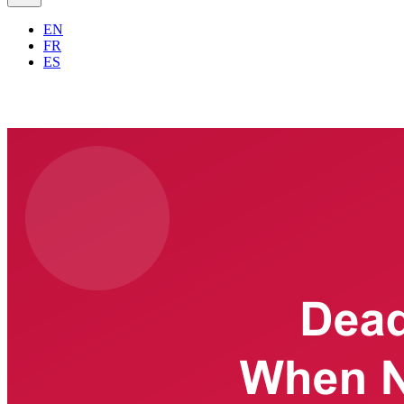
EN
FR
ES