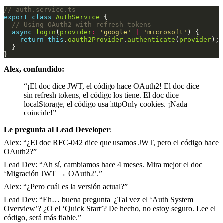
export
class
AuthService
async
login
(
provider
:
'google'
|
'microsoft'
return
this
.
oauth2Provider
.
authenticate
(
provider
Alex, confundido:
“¡El doc dice JWT, el código hace OAuth2! El doc dice
sin refresh tokens, el código los tiene. El doc dice
localStorage, el código usa httpOnly cookies. ¡Nada
coincide!”
Le pregunta al Lead Developer:
Alex: “¿El doc RFC-042 dice que usamos JWT, pero el código hace
OAuth2?”
Lead Dev: “Ah sí, cambiamos hace 4 meses. Mira mejor el doc
‘Migración JWT → OAuth2’.”
Alex: “¿Pero cuál es la versión actual?”
Lead Dev: “Eh… buena pregunta. ¿Tal vez el ‘Auth System
Overview’? ¿O el ‘Quick Start’? De hecho, no estoy seguro. Lee el
código, será más fiable.”