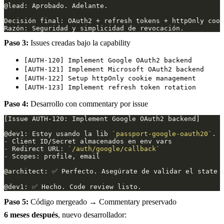
Paso 3:
Issues creadas bajo la capability
[AUTH-120] Implement Google OAuth2 backend
[AUTH-121] Implement Microsoft OAuth2 backend
[AUTH-122] Setup httpOnly cookie management
[AUTH-123] Implement refresh token rotation
Paso 4:
Desarrollo con commentary por issue
@dev1: Estoy usando la lib 
`passport-google-oauth20`
-
-
 Redirect URL: 
`/auth/google/callback`
-
Paso 5:
Código mergeado → Commentary preservado
6 meses después
, nuevo desarrollador: